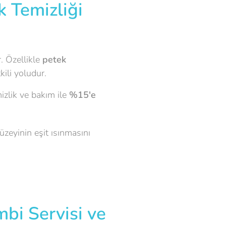
 Temizliği
. Özellikle
petek
ili yoludur.
mizlik ve bakım ile
%15'e
üzeyinin eşit ısınmasını
bi Servisi ve