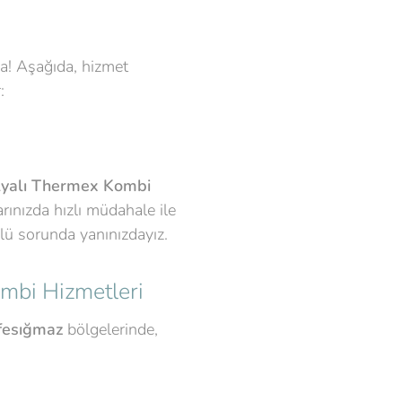
da! Aşağıda, hizmet
:
lyalı Thermex Kombi
arınızda hızlı müdahale ile
rlü sorunda yanınızdayız.
ombi Hizmetleri
esığmaz
bölgelerinde,