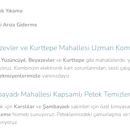
tek Yıkama
 Arıza Giderme
zevler ve Kurttepe Mahallesi Uzman Kom
u
Yüzüncüyıl
,
Beyazevler
ve
Kurttepe
gibi mahallelerde, 
oruz. Kombinizin elektronik kart sorunlarından, sesli çalı
knisyenlerimizle
yanınızdayız.
bayadı Mahallesi Kapsamlı Petek Temizl
k için
Karslılar
ve
Şambayadı
sakinleri için özel kimyas
zleme
hizmeti sunuyoruz. Peteklerinizdeki çamurlaşma ve
ırıyoruz.