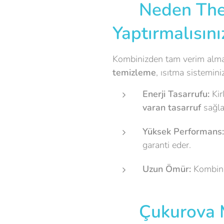
🔥 Neden The
Yaptırmalısını
Kombinizden tam verim almak v
temizleme
, ısıtma sistemin
Enerji Tasarrufu:
Kir
varan tasarruf
sağlay
Yüksek Performans:
garanti eder.
Uzun Ömür:
Kombiniz
🏘️ Çukurova 