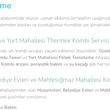
eme
hallelerimizde oturun, uzman ekibimiz bir telefon uzağınız
lerinden bazıları ve sunduğumuz hizmetler yer almaktadır
 ve Yurt Mahallesi Thermex Kombi Servisi
de, ani kombi arızaları yaşam kalitenizi düşürebilir.
Güze
mbi Tamiri
ve
Yurt Mahallesi Petek Temizleme
ihtiyaçl
.
Kombi arızası
,
periyodik bakım
ve
su kaçağı
gibi her tü
ediye Evleri ve Mahfesığmaz Mahallesi K
ahallelerinden olan
Huzurevleri
,
Belediye Evleri
ve
Mahf
özel çözümler sunuyoruz.
ex Bakım