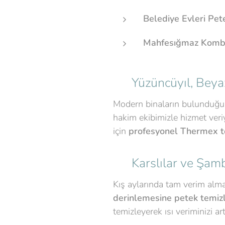
Belediye Evleri Pe
Mahfesığmaz Kombi
📍 Yüzüncüyıl, Beya
Modern binaların bulunduğ
hakim ekibimizle hizmet veriy
için
profesyonel Thermex te
📍 Karslılar ve Şam
Kış aylarında tam verim alma
derinlemesine petek temi
temizleyerek ısı veriminizi art