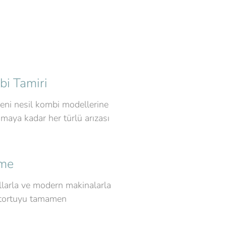
bi Tamiri
yeni nesil kombi modellerine
şmaya kadar her türlü arızası
eme
allarla ve modern makinalarla
 tortuyu tamamen