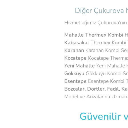
📍 Diğer Çukurova M
Hizmet ağımız Çukurova'nın 
Mahalle
Thermex Kombi H
Kabasakal
Thermex Kombi T
Karahan
Karahan Kombi Ser
Kocatepe
Kocatepe Thermex
Yeni Mahalle
Yeni Mahalle K
Gökkuyu
Gökkuyu Kombi Ser
Esentepe
Esentepe Kombi T
Bozcalar, Dörtler, Fadıl, K
Model ve Arızalarına Uzman S
📞 Güvenilir v