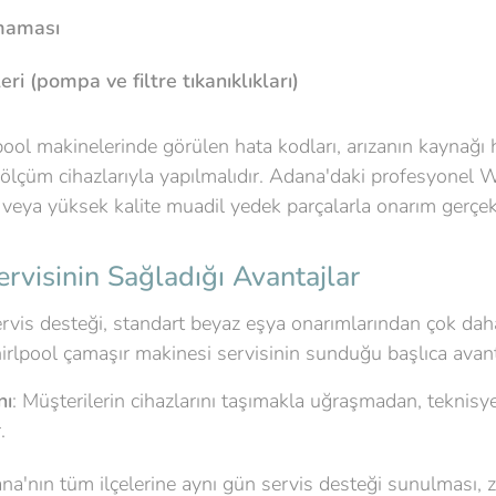
şmaması
ri (pompa ve filtre tıkanıklıkları)
lpool makinelerinde görülen hata kodları, arızanın kaynağı
ölçüm cihazlarıyla yapılmalıdır. Adana'daki profesyonel Wh
l veya yüksek kalite muadil yedek parçalarla onarım gerçekl
visinin Sağladığı Avantajlar
rvis desteği, standart beyaz eşya onarımlarından çok dah
rlpool çamaşır makinesi servisinin sunduğu başlıca avant
nı
: Müşterilerin cihazlarını taşımakla uğraşmadan, teknisye
.
ana'nın tüm ilçelerine aynı gün servis desteği sunulması