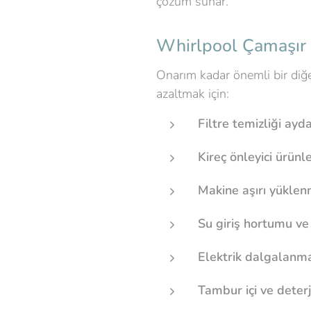
çözüm sunar.
Whirlpool Çamaşır M
Onarım kadar önemli bir diğe
azaltmak için:
Filtre temizliği ayd
Kireç önleyici ürünl
Makine aşırı yükle
Su giriş hortumu ve
Elektrik dalgalanmal
Tambur içi ve deter