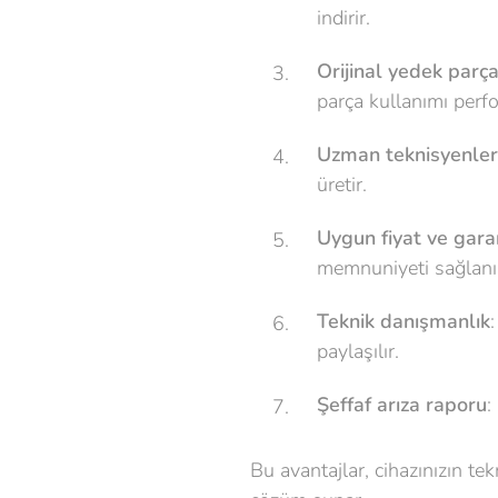
indirir.
Orijinal yedek parça
parça kullanımı perf
Uzman teknisyenler
üretir.
Uygun fiyat ve garan
memnuniyeti sağlanı
Teknik danışmanlık
paylaşılır.
Şeffaf arıza raporu
:
Bu avantajlar, cihazınızın te