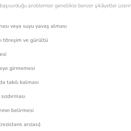
 başvurduğu problemler genellikle benzer şikâyetler üzerin
ası veya suyu yavaş alması
ı titreşim ve gürültü
esi
reye girmemesi
a takılı kalması
 sızdırması
ının belirmesi
rezistans arızası)