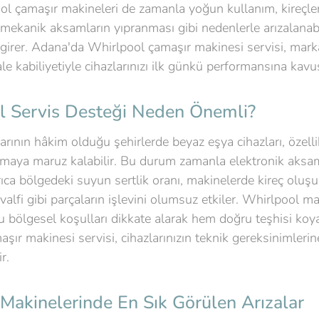
ool çamaşır makineleri de zamanla yoğun kullanım, kireçlen
 mekanik aksamların yıpranması gibi nedenlerle arızalanab
girer. Adana'da Whirlpool çamaşır makinesi servisi, marka
le kabiliyetiyle cihazlarınızı ilk günkü performansına kav
 Servis Desteği Neden Önemli?
arının hâkim olduğu şehirlerde beyaz eşya cihazları, özelli
nmaya maruz kalabilir. Bu durum zamanla elektronik aksamla
Ayrıca bölgedeki suyun sertlik oranı, makinelerde kireç olu
valfi gibi parçaların işlevini olumsuz etkiler. Whirlpool m
bu bölgesel koşulları dikkate alarak hem doğru teşhisi k
ır makinesi servisi, cihazlarınızın teknik gereksinimlerin
r.
Makinelerinde En Sık Görülen Arızalar