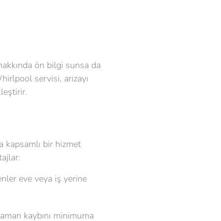
 hakkında ön bilgi sunsa da
irlpool servisi, arızayı
eştirir.
a kapsamlı bir hizmet
ajlar:
nler eve veya iş yerine
, zaman kaybını minimuma