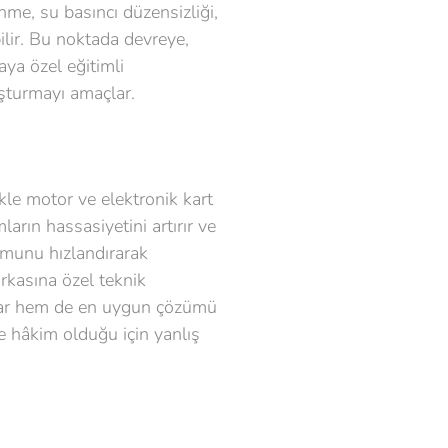
me, su basıncı düzensizliği,
ilir. Bu noktada devreye,
ya özel eğitimli
uşturmayı amaçlar.
kle motor ve elektronik kart
rın hassasiyetini artırır ve
şumunu hızlandırarak
arkasına özel teknik
oyar hem de en uygun çözümü
e hâkim olduğu için yanlış