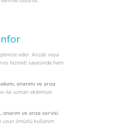
ilerinde bulunur.
onfor
optimize eder. Arızalı veya
servis hizmeti sayesinde hem
akımı, onarımı ve arıza
ı ile uzman ekibimize
, onarım ve arıza servisi
 ve uzun ömürlü kullanım