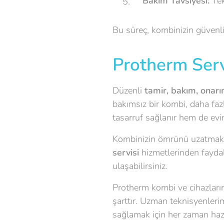
Bakım Tavsiyesi:
Tek
Bu süreç, kombinizin güvenli,
Protherm Servi
Düzenli
tamir, bakım, onarım
bakımsız bir kombi, daha fazl
tasarruf sağlanır hem de evi
Kombinizin ömrünü uzatmak 
servisi
hizmetlerinden fayda
ulaşabilirsiniz.
Protherm kombi ve cihazlarını
şarttır. Uzman teknisyenleri
sağlamak için her zaman hazı