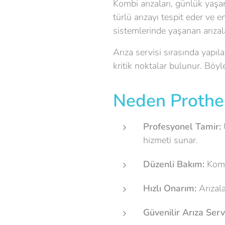
Kombi arızaları, günlük yaşa
türlü arızayı tespit eder ve 
sistemlerinde yaşanan arızala
Arıza servisi sırasında yapıl
kritik noktalar bulunur. Böyl
Neden Prother
Profesyonel Tamir:
U
hizmeti sunar.
Düzenli Bakım:
Kombi
Hızlı Onarım:
Arızala
Güvenilir Arıza Servi