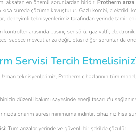
mı aksatan en önemli sorunlardan biridir.
Protherm arıza 
en kısa sürede çözüme kavuşturur. Gazlı kombi, elektrikli 
r, deneyimli teknisyenlerimiz tarafından yerinde tamir edil
an kontroller arasında basınç sensörü, gaz valfi, elektronik
ece, sadece mevcut arıza değil, olası diğer sorunlar da önce
m Servisi Tercih Etmelisiniz
zman teknisyenlerimiz, Protherm cihazlarının tüm modeller
nizin düzenli bakımı sayesinde enerji tasarrufu sağlanır 
rınızda onarım süresi minimuma indirilir, cihazınız kısa süre
si:
Tüm arızalar yerinde ve güvenli bir şekilde çözülür.