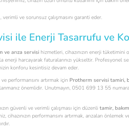
nisyenimiz, cihazın uzun ömürlü kullanımı için bakım öner
 verimli ve sorunsuz çalışmasını garanti eder.
si ile Enerji Tasarrufu ve K
 ve arıza servisi
hizmetleri, cihazınızın enerji tüketimini 
a enerji harcayarak faturalarınızı yükseltir. Profesyonel 
nizin konforu kesintisiz devam eder.
ve performansını artırmak için
Protherm servisi tamiri, b
lanmanız önemlidir. Unutmayın, 0501 699 13 55 numaras
zın güvenli ve verimli çalışması için düzenli
tamir, bakım
miz, cihazınızın performansını artırmak, arızaları önlemek
rdır.