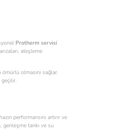
esyonel
Protherm servisi
rızaları, ateşleme
un ömürlü olmasını sağlar.
geçilir.
ihazın performansını artırır ve
lü, genleşme tankı ve su