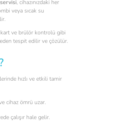
servisi
, cihazınızdaki her
kombi veya sıcak su
ir.
 kart ve brülör kontrolü gibi
den tespit edilir ve çözülür.
?
inde hızlı ve etkili tamir
ve cihaz ömrü uzar.
de çalışır hale gelir.