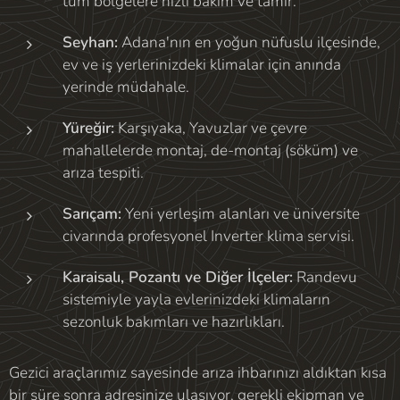
tüm bölgelere hızlı bakım ve tamir.
Seyhan:
Adana'nın en yoğun nüfuslu ilçesinde,
ev ve iş yerlerinizdeki klimalar için anında
yerinde müdahale.
Yüreğir:
Karşıyaka, Yavuzlar ve çevre
mahallelerde montaj, de-montaj (söküm) ve
arıza tespiti.
Sarıçam:
Yeni yerleşim alanları ve üniversite
civarında profesyonel Inverter klima servisi.
Karaisalı, Pozantı ve Diğer İlçeler:
Randevu
sistemiyle yayla evlerinizdeki klimaların
sezonluk bakımları ve hazırlıkları.
Gezici araçlarımız sayesinde arıza ihbarınızı aldıktan kısa
bir süre sonra adresinize ulaşıyor, gerekli ekipman ve