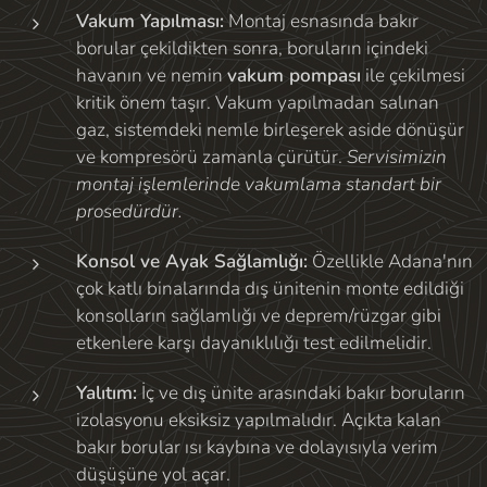
Vakum Yapılması:
Montaj esnasında bakır
borular çekildikten sonra, boruların içindeki
havanın ve nemin
vakum pompası
ile çekilmesi
kritik önem taşır. Vakum yapılmadan salınan
gaz, sistemdeki nemle birleşerek aside dönüşür
ve kompresörü zamanla çürütür.
Servisimizin
montaj işlemlerinde vakumlama standart bir
prosedürdür.
Konsol ve Ayak Sağlamlığı:
Özellikle Adana'nın
çok katlı binalarında dış ünitenin monte edildiği
konsolların sağlamlığı ve deprem/rüzgar gibi
etkenlere karşı dayanıklılığı test edilmelidir.
Yalıtım:
İç ve dış ünite arasındaki bakır boruların
izolasyonu eksiksiz yapılmalıdır. Açıkta kalan
bakır borular ısı kaybına ve dolayısıyla verim
düşüşüne yol açar.